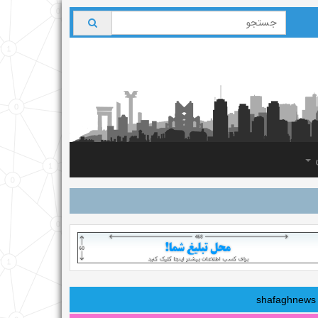
ی
shafaghnews