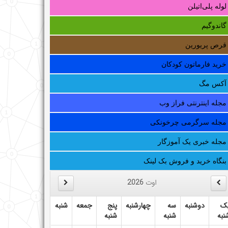
لوله‌ پلی‌اتیلن
گاندوگیم
قرص پریورین
خرید فارماتون کودکان
آکس مگ
مجله اینترنتی فراز وب
مجله سرگرمی چرخونکی
مجله خبری یک آموزگار
بنگاه خرید و فروش بک لینک
اوت
2026
ک
دوشنبه
سه
چهارشنبه
پنج
جمعه
شنبه
نبه
شنبه
شنبه