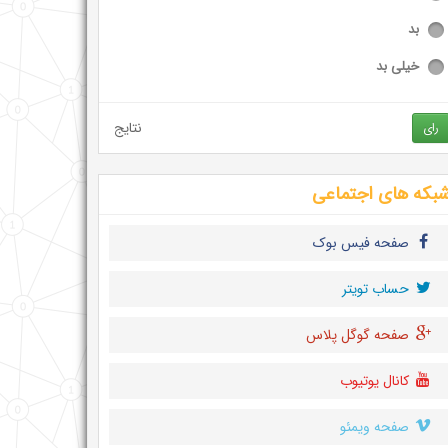
بد
خیلی بد
نتایج
رای
بکه های اجتماعی
صفحه فیس بوک
حساب تويتر
صفحه گوگل پلاس
کانال یوتیوب
صفحه ویمئو