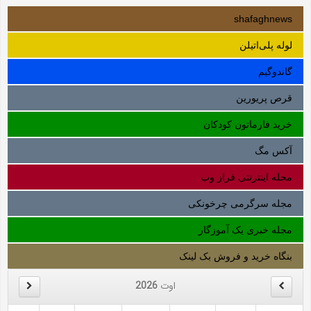
shafaghnews
لوله‌ پلی‌اتیلن
گاندوگیم
قرص پریورین
خرید فارماتون کودکان
آکس مگ
مجله اینترنتی فراز وب
مجله سرگرمی چرخونکی
مجله خبری یک آموزگار
بنگاه خرید و فروش بک لینک
اوت
2026