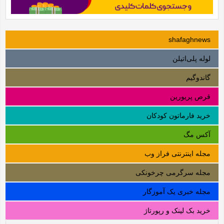
shafaghnews
لوله‌ پلی‌اتیلن
گاندوگیم
قرص پریورین
خرید فارماتون کودکان
آکس مگ
مجله اینترنتی فراز وب
مجله سرگرمی چرخونکی
مجله خبری یک آموزگار
خرید بک لینک و رپورتاژ