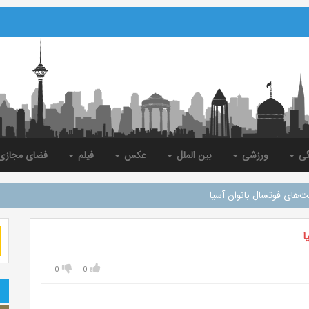
گی
ورزشی
بین الملل
عکس
فیلم
فضای مجاز
‌های فوتسال بانوان آسیا
ا
0
0