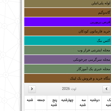
لوله‌ پلی‌اتیلن
گاندوگیم
قرص پریورین
خرید فارماتون کودکان
آکس مگ
مجله اینترنتی فراز وب
مجله سرگرمی چرخونکی
مجله خبری یک آموزگار
بنگاه خرید و فروش بک لینک
اوت
2026
ک
دوشنبه
سه
چهارشنبه
پنج
جمعه
شنبه
نبه
شنبه
شنبه