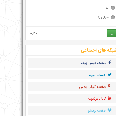
بد
خیلی بد
نتایج
رای
بکه های اجتماعی
صفحه فیس بوک
حساب تويتر
صفحه گوگل پلاس
کانال یوتیوب
صفحه ویمئو