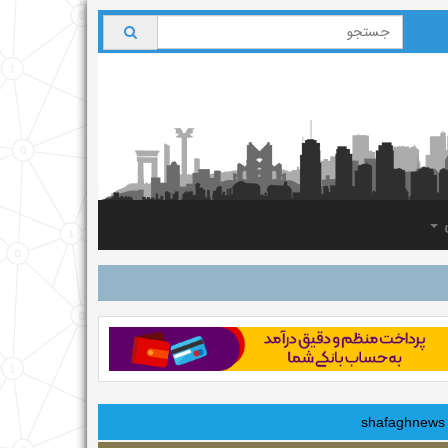
ی
shafaghnews